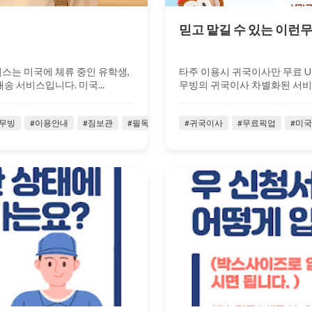
믿고 맡길 수 있는 이런무
스는 미국에 체류 중인 유학생,
타주 이용시 귀국이사만 무료 UP
송 서비스입니다. 미국...
무빙의 귀국이사 차별화된 서비스!!
2025-
무빙
#이용안내
#짐보관
#필독
#귀국이사
#무료픽업
#미
05-24