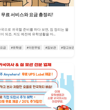
 무료 서비스와 요금 총정리!
국으로 귀국할 준비를 하다 보면, 짐 정리는 물
 되죠. 저도 예전에 유학생활을 마...
2025-
씨
관요금
#유학생
#유학생
#이런무빙
#이런무빙
#이런택배
#짐보관
#주재원
#창고보관
#주재원
#짐보관
#
06-15