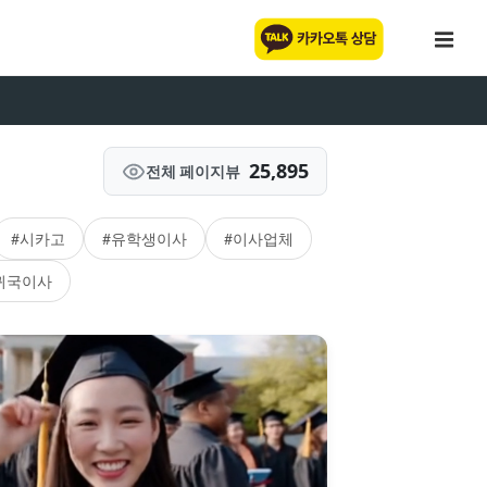
25,895
전체 페이지뷰
#시카고
#유학생이사
#이사업체
귀국이사