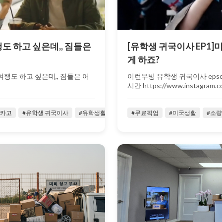
도 하고 싶은데,, 짐들은
[유학생 귀국이사 EP1]
게 하죠?
여행도 하고 싶은데,, 짐들은 어
이런무빙 유학생 귀국이사 eps
시간 https://www.instagram.co
시카고
#유학생 귀국이사
#유학생활
#유힉생
#무료픽업
#이런무빙
#미국생활
#이사업체
#소량