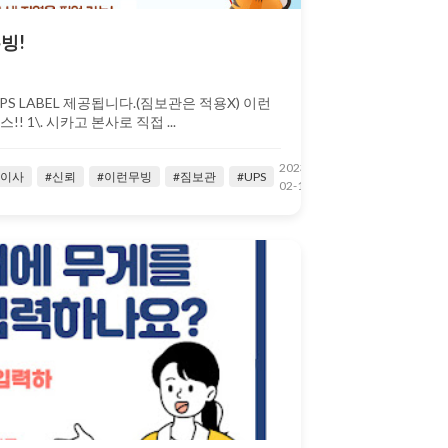
빙!
S LABEL 제공됩니다.(짐보관은 적용X) 이런
 1\. 시카고 본사로 직접 ...
2023-
국이사
#신뢰
#이런무빙
#짐보관
#UPS
02-17