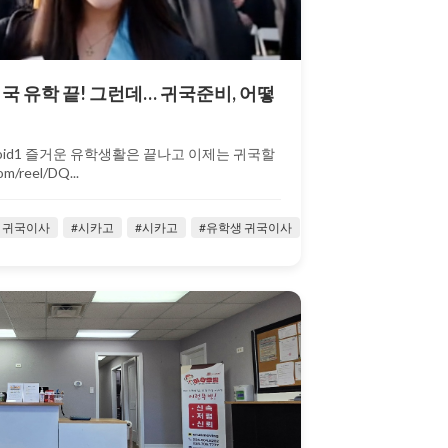
미국 유학 끝! 그런데… 귀국준비, 어떻
oid1 즐거운 유학생활은 끝나고 이제는 귀국할
m/reel/DQ...
 귀국이사
#저렴한귀국이사
#시카고
#주재원
#시카고
#주재원 귀국이사
#유학생 귀국이사
#짐보관
#유학생활
#타주이사
#유힉생
#