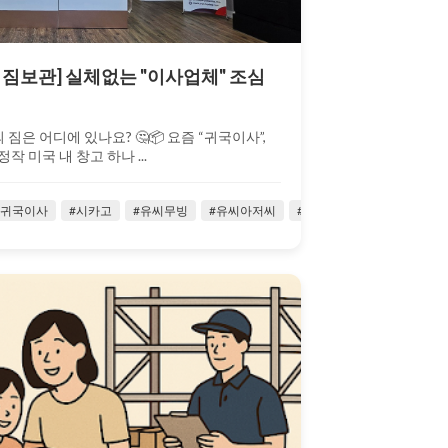
, 짐보관] 실체없는 "이사업체" 조심
 짐은 어디에 있나요? 🤔📦 요즘 “귀국이사”,
 미국 내 창고 하나 ...
량귀국이사
#저렴한귀국이사
#시카고
#주재원
#유씨무빙
#주재원 귀국이사
#유씨아저씨
#짐보관
#유학생귀국이사
#타주이사
#유힉
#