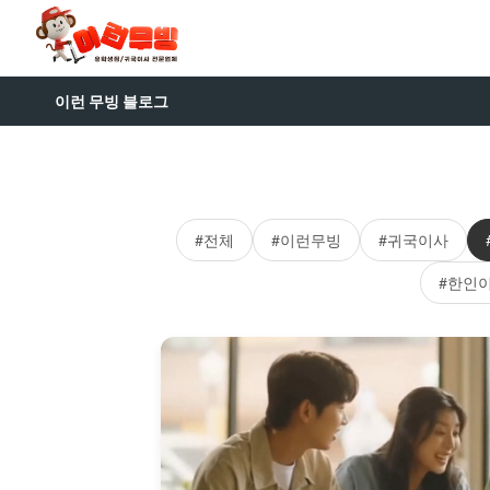
이런 무빙 블로그
#전체
#이런무빙
#귀국이사
#한인