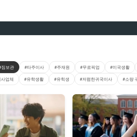
#짐보관
#타주이사
#주재원
#무료픽업
#미국생활
이사업체
#유학생활
#유힉생
#저렴한귀국이사
#소량 