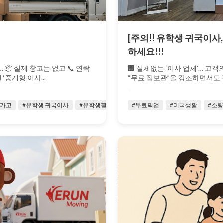
[주의!! 유학생 귀국이사
하세요!!!
 실제 창고는 없고 📞 연락
🏢 실체없는 ‘이사 업체’… 고객의
‘중개형 이사...
“무료 짐보관”을 강조하면서도 정작
시카고
#유학생 귀국이사
#유학생활
#유힉생
#무료픽업
#이런무빙
#미국생활
#이사업체
#소