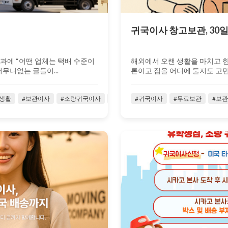
귀국이사 창고보관, 30일
결과에 “어떤 업체는 택배 수준이
해외에서 오랜 생활을 마치고 한
터무니없는 글들이...
론이고 짐을 어디에 둘지도 고민이
생활
#보관이사
#소량귀국이사
#시카고생활
#귀국이사
#유씨무빙
#무료보관
#유씨아저
#보