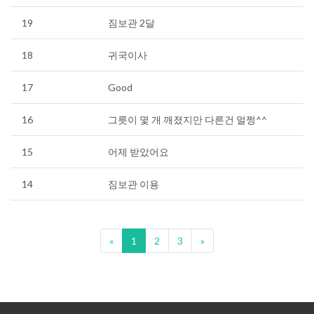
19
짐보관 2달
18
귀국이사
17
Good
16
그릇이 몇 개 깨졌지만 다른건 멀쩡^^
15
어제 받았어요
14
짐보관 이용
«
1
2
3
»