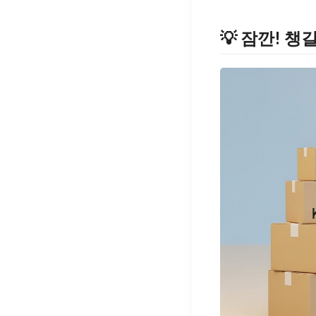
💡 잠깐! 챙