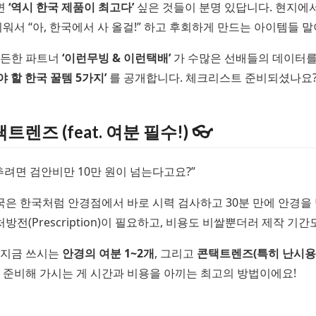
면
‘역시 한국 제품이 최고다’
싶은 것들이 분명 있답니다. 현지에
워서 “아, 한국에서 사 올걸!” 하고 후회하게 만드는 아이템들 말
든든한 파트너
‘이런무빙 & 이런택배’
가 수많은 선배들의 데이터를
야 할 한국 꿀템 5가지’
를 공개합니다. 체크리스트 준비되셨나요?
택트렌즈 (feat. 여분 필수!) 👓
추려면 검안비만 10만 원이 넘는다고요?”
미국은 한국처럼 안경점에서 바로 시력 검사하고 30분 만에 안경을
처방전(Prescription)이 필요하고, 비용도 비쌀뿐더러 제작 기간
 지금 쓰시는
안경의 여분 1~2개
, 그리고
콘택트렌즈(특히 난시용)
 준비해 가시는 게 시간과 비용을 아끼는 최고의 방법이에요!