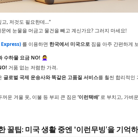
싶고, 저것도 필요한데…”
때문에 눈물을 머금고 물건을 빼고 계신가요? 그러지 마세요!
Express)
를 이용하면
한국에서 미국으로
짐을 아주 간편하게 보
 수하물 요금 NO!
🙅‍♀️
O!
거품 없는 저렴한 가격.
같은
글로벌 국제 운송사와 똑같은 고품질 서비스
를 훨씬 합리적인
두꺼운 겨울 옷, 이불 등 부피 큰 짐은
‘이런택배’
로 부치고, 가벼
위한 꿀팁: 미국 생활 중엔 '이런무빙’을 기억