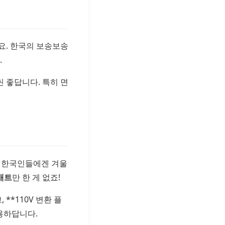
요. 한국의 보송보송
.
 좋답니다. 특히 면
한 한국인들에겐 겨울
매트
만 한 게 없죠!
, **110V 변환 플
유용하답니다.