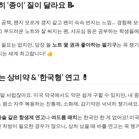
히 ‘종이’ 질이 달라요 📝
 공책, 왠지 모르게 갱지 같고 펜이 슥슥 번지는 느낌… 경험해 보
좋고 부드러운 노트와 잘 써지는 펜, 샤프심 등은 공부하는 학생들
 필요는 없지만, 당장 쓸
노트 몇 권과 좋아하는 필기구
는 꼭 챙
티는 세계 최고랍니다! 👍
는 상비약 & ‘한국형’ 연고 💊
말 서럽잖아요. 미국 약국에서도 약은 쉽게 구할 수 있지만, 내 증
. 평소 자주 복용하는 진통제, 소화제, 감기약은 넉넉히 챙기세요.
카솔 같은 항생제 연고
나
여드름 패치
는 한국만 한 게 없어요! 미
 처방이 필요한 경우가 많으니, 상처 났을 때 바를 연고는 꼭 챙