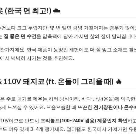
옷 (한국 면 최고!) ☁️
수건보다 크고 두껍지만, 몇 번 빨면 금방 거칠어지는 경우가 많아
는
질 좋은 면 수건
을 압축팩에 담아 가시면 삶의 질이 달라집니다
찬가지예요. 한국 제품이 동양인 체형에도 더 잘 맞고 소재도 훨씬
에서 넉넉히 사가는 것을 추천해요.
 110V 돼지코 (ft. 온돌이 그리울 때) 🔥
은 주로 공기를 데우는 히터 방식이라, 바닥 난방(온돌)에 익숙
춥게 느껴질 수 있어요. 으슬으슬할 때 뜨끈한
전기장판이나 온수
110V이므로 반드시
프리볼트(100~240V 겸용) 제품인지 확인
하고
**도 여유 있게 3~4개 챙기세요. 멀티탭도 한국에서 가져가면 