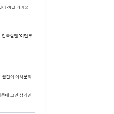
일이 생길 거예요.
, 입국할땐
‘이런무
와 꿀팁이 여러분의
때문에 고민 생기면