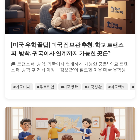
[미국 유학 꿀팁] 미국 짐보관 추천: 학교 트랜스
퍼, 방학, 귀국이사 연계까지 가능한 곳은?
🎓 트랜스퍼, 방학, 귀국이사 연계까지 가능한 곳은? 학교 트랜
스퍼, 방학 후 거처 미정… ‘짐보관’이 필요한 이유 미국 유학생
이라면 누구나 ...
#귀국이사
#무료픽업
#미국방학
#미국생활
#미국택배
#벼