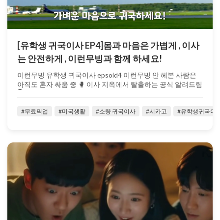
[유학생 귀국이사 EP4]몸과 마음은 가볍게 , 이사
는 안전하게 , 이런무빙과 함께 하세요!
이런무빙 유학생 귀국이사 epsoid4 이런무빙 안 헤본 사람은
아직도 혼자 싸움 중 🥊 이사 지옥에서 탈출하는 공식 알려드림
👇 https...
#무료픽업
#미국생활
#소량 귀국이사
#시카고
#유학생귀국이