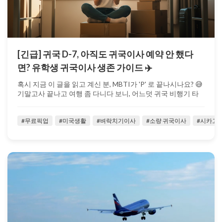
[긴급] 귀국 D-7, 아직도 귀국이사 예약 안 했다
면? 유학생 귀국이사 생존 가이드 ✈️
혹시 지금 이 글을 읽고 계신 분, MBTI가 'P' 로 끝나시나요? 😅
기말고사 끝나고 여행 좀 다니다 보니, 어느덧 귀국 비행기 타
기 일주...
#무료픽업
#미국생활
#벼락치기이사
#소량 귀국이사
#시카고