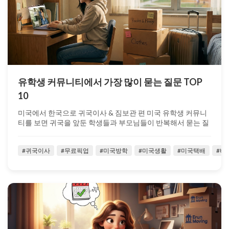
유학생 커뮤니티에서 가장 많이 묻는 질문 TOP
10
미국에서 한국으로 귀국이사 & 짐보관 편 미국 유학생 커뮤니
티를 보면 귀국을 앞둔 학생들과 부모님들이 반복해서 묻는 질
문들이 있습니다. “짐이 ...
#귀국이사
#무료픽업
#미국방학
#미국생활
#미국택배
#벼