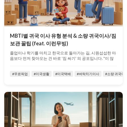
MBTI별 귀국 이사 유형 분석 & 소량 귀국이사/짐
보관 꿀팁 (feat. 이런무빙)
졸업이나 학기를 마치고 한국으로 돌아가는 길, 시원섭섭한 마
음보다 먼저 찾아오는 건 바로 '짐 싸기' 의 공포입니다. "이 많
은 짐을 언제 다 ...
#무료픽업
#미국생활
#미국택배
#벼락치기이사
#소량 귀국이