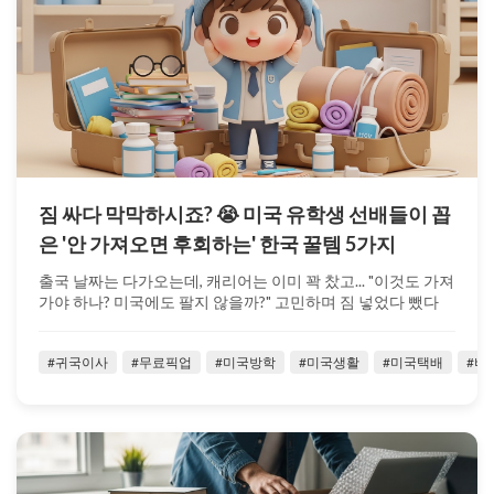
짐 싸다 막막하시죠? 😭 미국 유학생 선배들이 꼽
은 '안 가져오면 후회하는' 한국 꿀템 5가지
출국 날짜는 다가오는데, 캐리어는 이미 꽉 찼고... "이것도 가져
가야 하나? 미국에도 팔지 않을까?" 고민하며 짐 넣었다 뺐다
반복하고 계시진...
#귀국이사
#무료픽업
#미국방학
#미국생활
#미국택배
#벼