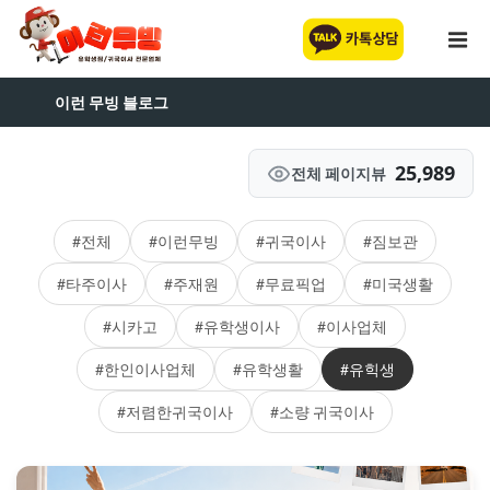
이런 무빙 블로그
25,989
전체 페이지뷰
#전체
#이런무빙
#귀국이사
#짐보관
#타주이사
#주재원
#무료픽업
#미국생활
#시카고
#유학생이사
#이사업체
#한인이사업체
#유학생활
#유힉생
#저렴한귀국이사
#소량 귀국이사