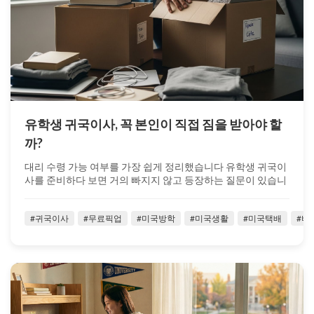
유학생 귀국이사, 꼭 본인이 직접 짐을 받아야 할
까?
대리 수령 가능 여부를 가장 쉽게 정리했습니다 유학생 귀국이
사를 준비하다 보면 거의 빠지지 않고 등장하는 질문이 있습니
다. “귀국 이사짐은 꼭 ...
#귀국이사
#무료픽업
#미국방학
#미국생활
#미국택배
#벼