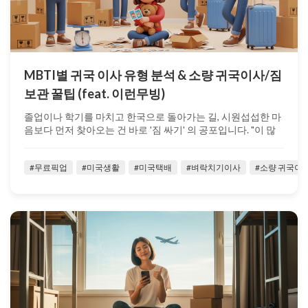
MBTI별 귀국 이사 유형 분석 & 소량 귀국이사/짐
보관 꿀팁 (feat. 이런무빙)
졸업이나 학기를 마치고 한국으로 돌아가는 길, 시원섭섭한 마
음보다 먼저 찾아오는 건 바로 '짐 싸기' 의 공포입니다. "이 많
은 짐을 언제 다 ...
#무료픽업
#미국생활
#미국택배
#벼락치기이사
#소량 귀국이