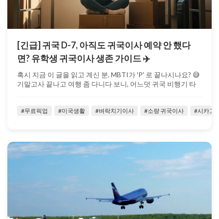
[긴급] 귀국 D-7, 아직도 귀국이사 예약 안 했다
면? 유학생 귀국이사 생존 가이드 ✈️
혹시 지금 이 글을 읽고 계신 분, MBTI가 'P' 로 끝나시나요? 😅
기말고사 끝나고 여행 좀 다니다 보니, 어느덧 귀국 비행기 타
기 일주...
#무료픽업
#미국생활
#벼락치기이사
#소량 귀국이사
#시카고