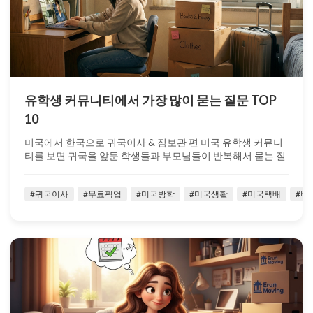
유학생 커뮤니티에서 가장 많이 묻는 질문 TOP
10
미국에서 한국으로 귀국이사 & 짐보관 편 미국 유학생 커뮤니
티를 보면 귀국을 앞둔 학생들과 부모님들이 반복해서 묻는 질
문들이 있습니다. “짐이 ...
#귀국이사
#무료픽업
#미국방학
#미국생활
#미국택배
#벼