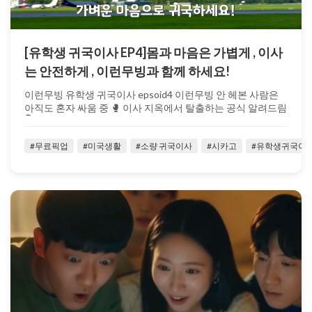
[유학생 귀국이사 EP4]몸과 마음은 가볍게 , 이사
는 안전하게 , 이런무빙과 함께 하세요!
이런무빙 유학생 귀국이사 epsoid4 이런무빙 안 헤본 사람은
아직도 혼자 싸움 중 🥊 이사 지옥에서 탈출하는 공식 알려드림
👇 https...
#무료픽업
#미국생활
#소량 귀국이사
#시카고
#유학생귀국이