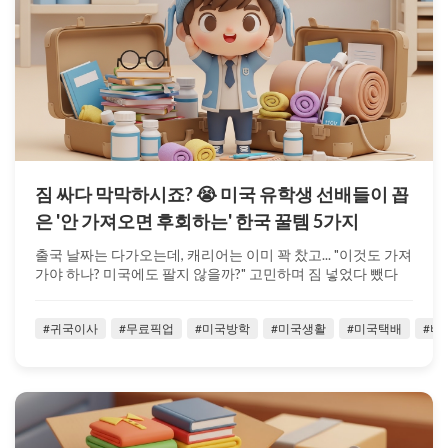
짐 싸다 막막하시죠? 😭 미국 유학생 선배들이 꼽
은 '안 가져오면 후회하는' 한국 꿀템 5가지
출국 날짜는 다가오는데, 캐리어는 이미 꽉 찼고... "이것도 가져
가야 하나? 미국에도 팔지 않을까?" 고민하며 짐 넣었다 뺐다
반복하고 계시진...
#귀국이사
#무료픽업
#미국방학
#미국생활
#미국택배
#벼