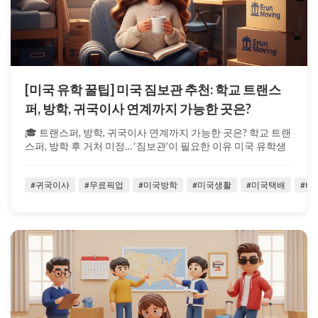
[미국 유학 꿀팁] 미국 짐보관 추천: 학교 트랜스
퍼, 방학, 귀국이사 연계까지 가능한 곳은?
🎓 트랜스퍼, 방학, 귀국이사 연계까지 가능한 곳은? 학교 트랜
스퍼, 방학 후 거처 미정… ‘짐보관’이 필요한 이유 미국 유학생
이라면 누구나 ...
#귀국이사
#무료픽업
#미국방학
#미국생활
#미국택배
#벼