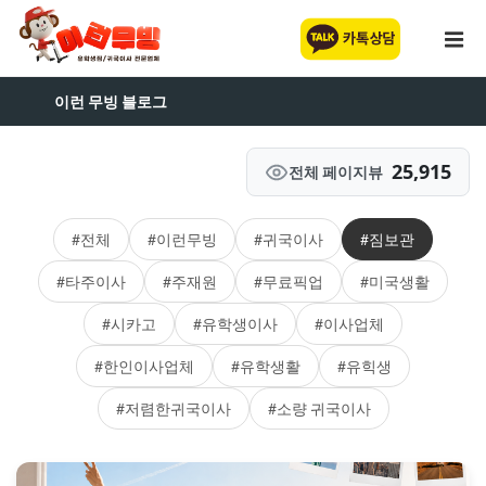
이런 무빙 블로그
25,915
전체 페이지뷰
#전체
#이런무빙
#귀국이사
#짐보관
#타주이사
#주재원
#무료픽업
#미국생활
#시카고
#유학생이사
#이사업체
#한인이사업체
#유학생활
#유힉생
#저렴한귀국이사
#소량 귀국이사