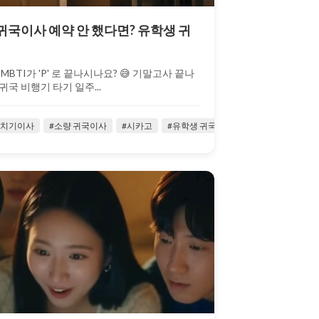
도 귀국이사 예약 안 했다면? 유학생 귀
MBTI가 'P' 로 끝나시나요? 😅 기말고사 끝나
귀국 비행기 타기 일주...
락치기이사
학생활
#유힉생
#소량 귀국이사
#이런무빙
#시카고
#이사업체
#유학생 귀국이사
#저렴한귀국이사
#유학생이사
#주재원
#