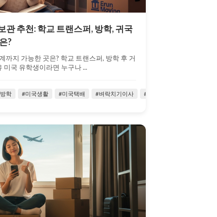
보관 추천: 학교 트랜스퍼, 방학, 귀국
은?
연계까지 가능한 곳은? 학교 트랜스퍼, 방학 후 거
 미국 유학생이라면 누구나 ...
이사
국방학
#유학생이사
#미국생활
#미국택배
#유학생트랜스퍼
#벼락치기이사
#유학생활
#소량귀국이사
#유학생활팁
#시카고
#유힉생