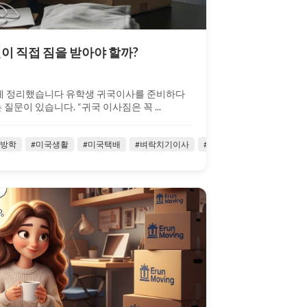
이 직접 짐을 받아야 할까?
쉽게 정리했습니다 유학생 귀국이사를 준비하다
질문이 있습니다. “귀국 이사짐은 꼭 ...
국방학
#벼락치기이사
#미국생활
#소량귀국이사
#미국택배
#시카고
#벼락치기이사
#유학생귀국이사
#소량귀국이사
#유학생이사
#시카고