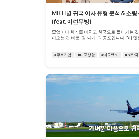
MBTI별 귀국 이사 유형 분석 & 소
(feat. 이런무빙)
졸업이나 학기를 마치고 한국으로 돌아가는 길
아오는 건 바로 '짐 싸기' 의 공포입니다. "이 많은
#무료픽업
#미국생활
#미국택배
#벼락