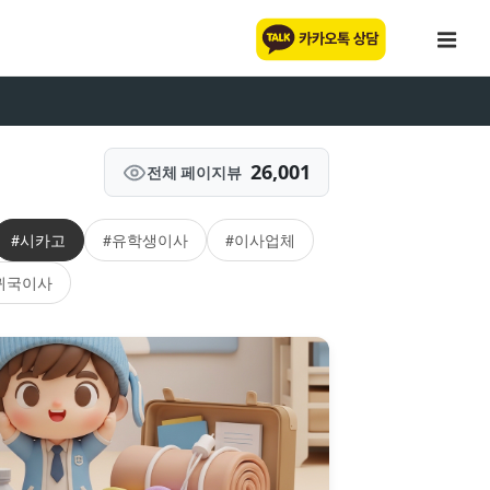
26,001
전체 페이지뷰
#시카고
#유학생이사
#이사업체
귀국이사