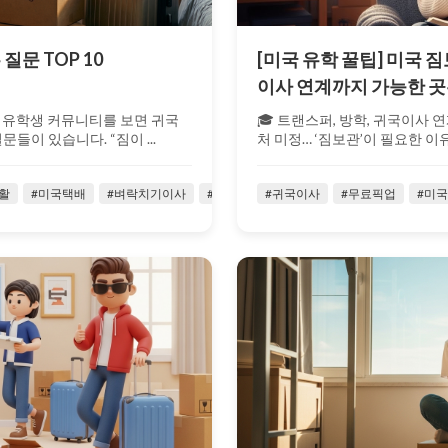
문 TOP 10
[미국 유학 꿀팁] 미국 짐
이사 연계까지 가능한 곳
 유학생 커뮤니티를 보면 귀국
🎓 트랜스퍼, 방학, 귀국이사 
이 있습니다. “짐이 ...
처 미정… ‘짐보관’이 필요한 이유
활
#미국택배
#벼락치기이사
#소량귀국이사
#귀국이사
#시카고
#무료픽업
#유학생귀국
#미