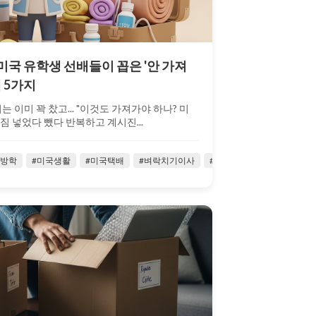
 미국 유학생 선배들이 꼽은 '안 가져
 5가지
 이미 꽉 찼고... "이것도 가져가야 하나? 미
짐 넣었다 뺐다 반복하고 계시진...
국방학
#저렴한귀국이사
#미국생활
#주재원
#미국택배
#주재원 귀국이사
#벼락치기이사
#짐보관
#소량귀국이사
#타주이사
#시카고
#