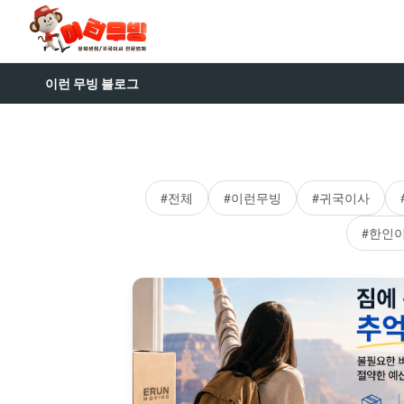
이런 무빙 블로그
#전체
#이런무빙
#귀국이사
#한인