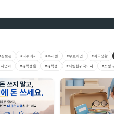
#짐보관
#타주이사
#주재원
#무료픽업
#미국생활
이사업체
#유학생활
#유힉생
#저렴한귀국이사
#소량 