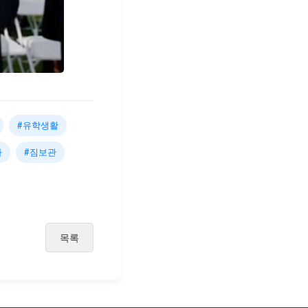
#유학생활
사
#짐보관
목록