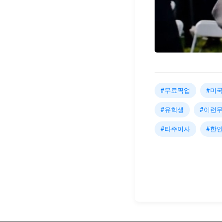
#무료픽업
#미
#유힉생
#이런
#타주이사
#한