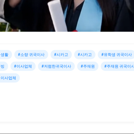
국생활
#소량 귀국이사
#시카고
#시카고
#유학생 귀국이사
무빙
#이사업체
#저렴한귀국이사
#주재원
#주재원 귀국이
인이사업체