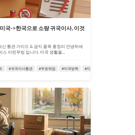
] 미국->한국으로 소량 귀국이사, 이것
최신 통관 가이드 & 금지 품목 총정리 안녕하세
비스 이런무빙 입니다. 미국 생활을...
트
#저렴한귀국이사
#귀국이사통관
#주재원
#무료픽업
#주재원 귀국이사
#미국방학
#미국생활
#짐보관
#미국택배
#타주이사
#
#