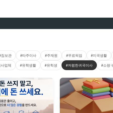
#짐보관
#타주이사
#주재원
#무료픽업
#미국생활
이사업체
#유학생활
#유힉생
#저렴한귀국이사
#소량 