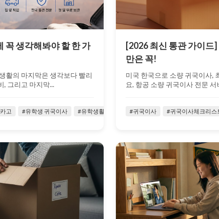
 꼭 생각해봐야 할 한 가
[2026 최신 통관 가이드
만은 꼭!
유학생활의 마지막은 생각보다 빨리
미국 한국으로 소량 귀국이사, 
, 그리고 마지막...
요, 항공 소량 귀국이사 전문 서
시카고
#유학생 귀국이사
#유학생활
#유힉생
#귀국이사
#이런무빙
#귀국이사체크리스
#이사업체