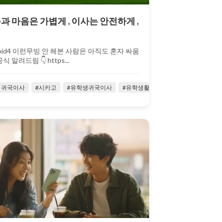
과 마음은 가볍게 , 이사는 안전하게 ,
!
id4 이런무빙 안 헤본 사람은 아직도 혼자 싸움
알려드림 👇 https...
 귀국이사
힉생
#이런무빙
#시카고
#이사사기예상
#유학생귀국이사
#이사업체
#유학생활
#저렴한귀국이사
#유힉생
#이런무빙
#주재원