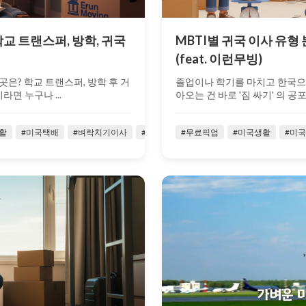
학교 트랜스퍼, 방학, 귀국
MBTI별 귀국 이사 유형
(feat. 이런무빙)
곳은? 학교 트랜스퍼, 방학 후 거
졸업이나 학기를 마치고 한국으
면 누구나 ...
아오는 건 바로 '짐 싸기' 의 공포입
활
#미국택배
#벼락치기이사
#소량귀국이사
#무료픽업
#시카고
#미국생활
#유학생귀국
#미