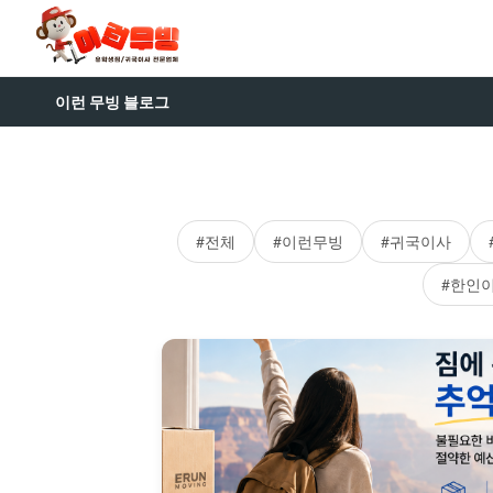
이런 무빙 블로그
#전체
#이런무빙
#귀국이사
#한인