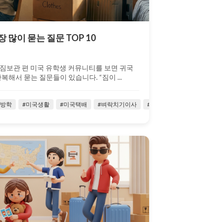
많이 묻는 질문 TOP 10
짐보관 편 미국 유학생 커뮤니티를 보면 귀국
해서 묻는 질문들이 있습니다. “짐이 ...
이사
국방학
#유학생이사
#미국생활
#미국택배
#유학생트랜스퍼
#벼락치기이사
#유학생활
#소량귀국이사
#유학생활팁
#시카고
#유힉생