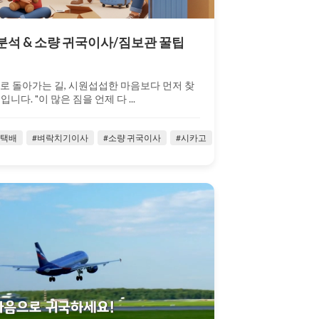
 분석 & 소량 귀국이사/짐보관 꿀팁
로 돌아가는 길, 시원섭섭한 마음보다 먼저 찾
니다. "이 많은 짐을 언제 다 ...
이사
국택배
#유학생이사
#벼락치기이사
#유학생트랜스퍼
#소량 귀국이사
#유학생활
#시카고
#유학생 귀국이사
#유학생활팁
#유힉생
#유