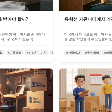
을 받아야 할까?
유학생 커뮤니티에서 가장 
다 유학생 귀국이사를 준비하다
미국에서 한국으로 귀국이사 & 
 “귀국 이사짐은 꼭 ...
을 앞둔 학생들과 부모님들이 반복
활
#미국택배
#벼락치기이사
#소량귀국이사
#귀국이사
#시카고
#무료픽업
#유학생귀국
#미