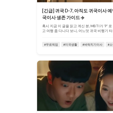
[긴급] 귀국 D-7, 아직도 귀국이사 
국이사 생존 가이드 ✈️
혹시 지금 이 글을 읽고 계신 분, MBTI가 'P'
고 여행 좀 다니다 보니, 어느덧 귀국 비행기 타기
#무료픽업
#미국생활
#벼락치기이사
#소