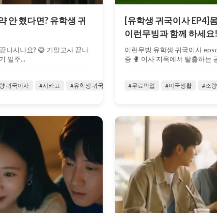
예약 안 했다면? 유학생 귀
[유학생 귀국이사 EP4]몸
이런무빙과 함께 하세요
 로 끝나시나요? 😅 기말고사 끝나
이런무빙 유학생 귀국이사 epso
 일주...
중 🥊 이사 지옥에서 탈출하는 공식 
량 귀국이사
#시카고
#유학생 귀국이사
#유학생이사
#무료픽업
#미국생활
#유학생활
#소량
#유