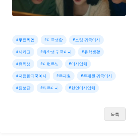
#무료픽업
#미국생활
#소량 귀국이사
#시카고
#유학생 귀국이사
#유학생활
#유힉생
#이런무빙
#이사업체
#저렴한귀국이사
#주재원
#주재원 귀국이사
#짐보관
#타주이사
#한인이사업체
목록