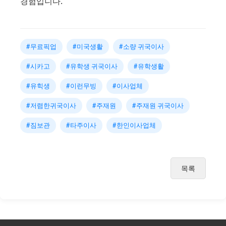
경험입니다.
#무료픽업
#미국생활
#소량 귀국이사
#시카고
#유학생 귀국이사
#유학생활
#유힉생
#이런무빙
#이사업체
#저렴한귀국이사
#주재원
#주재원 귀국이사
#짐보관
#타주이사
#한인이사업체
목록