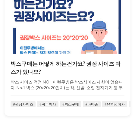
박스구매는 어떻게 하는건가요? 권장 사이즈 박
스가 있나요?
박스 사이즈 걱정 NO ! 이런무빙은 박스사이즈 제한이 없습니
다. No.1 박스 (20x20x20인치)는 책, 신발, 소형 전자기기 등 무
게가 ...
#권장사이즈
#귀국이사
#박스구매
#아마존
#유학생이사
#