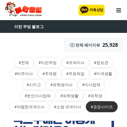
이런 무빙 블로그
25,928
전체 페이지뷰
#전체
#이런무빙
#귀국이사
#짐보관
#타주이사
#주재원
#무료픽업
#미국생활
#시카고
#유학생이사
#이사업체
#한인이사업체
#유학생활
#유힉생
#저렴한귀국이사
#소량 귀국이사
#권장사이즈