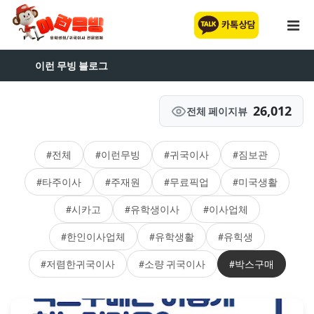
이런 무빙 블로그
26,012
전체 페이지뷰
#전체
#이런무빙
#귀국이사
#짐보관
#타주이사
#주재원
#무료픽업
#미국생활
#시카고
#유학생이사
#이사업체
#한인이사업체
#유학생활
#유힉생
#저렴한귀국이사
#소량 귀국이사
#박스구매