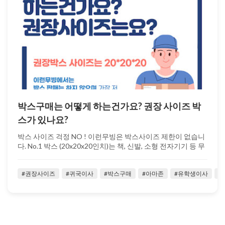
박스구매는 어떻게 하는건가요? 권장 사이즈 박
스가 있나요?
박스 사이즈 걱정 NO ! 이런무빙은 박스사이즈 제한이 없습니
다. No.1 박스 (20x20x20인치)는 책, 신발, 소형 전자기기 등 무
게가 ...
#권장사이즈
#귀국이사
#박스구매
#아마존
#유학생이사
#