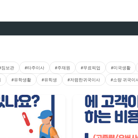
#짐보관
#타주이사
#주재원
#무료픽업
#미국생활
체
#유학생활
#유힉생
#저렴한귀국이사
#소량 귀국이