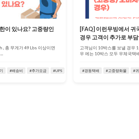
게 제한이 있나요? 고중량인
[FAQ] 이런무빙에서 
경우 고객이 추가로 부담
h , 총 무게가 49 Lbs 이상이면
고객님이 10박스를 보낼 경우 10박
..
우 에는 10박스 모두 우체국택배
2022-
기
#배송비
#추가요금
#UPS
#경동택배
#고중량화물
#
05-18