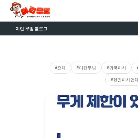
이런 무빙 블로그
#전체
#이런무빙
#귀국이사
#한인이사업