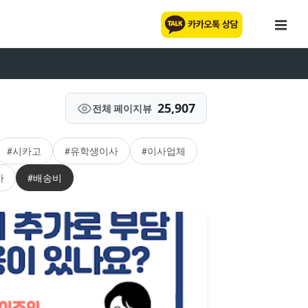
25,907
전체 페이지뷰
#시카고
#유학생이사
#이사업체
사
#배송비