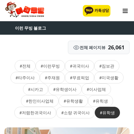
이런 무빙 블로그
26,061
전체 페이지뷰
#전체
#이런무빙
#귀국이사
#짐보관
#타주이사
#주재원
#무료픽업
#미국생활
#시카고
#유학생이사
#이사업체
#한인이사업체
#유학생활
#유힉생
#저렴한귀국이사
#소량 귀국이사
#유학생