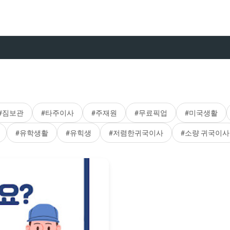
#짐보관
#타주이사
#주재원
#무료픽업
#미국생활
#유학생활
#유힉생
#저렴한귀국이사
#소량 귀국이사