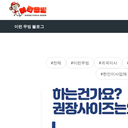
이런 무빙 블로그
#전체
#이런무빙
#귀국이사
#한인이사업체