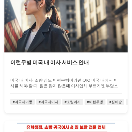
이런무빙 미국 내 이사 서비스 안내
미국 내 이사, 소량 짐도 이런무빙이라면 OK! 미국 내에서 이
사를 해야 할 때, 짐은 많지 않은데 이사업체 부르기엔 부담스
럽고 직접 옮기기엔 ...
#미국내이동
#미국내이사
#소량이사
#이런무빙
#짐배송
#