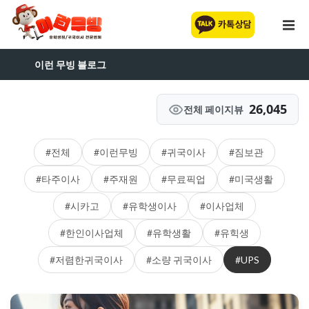
이런 무빙 블로그
26,045
전체 페이지뷰
#전체
#이런무빙
#귀국이사
#짐보관
#타주이사
#주재원
#무료픽업
#미국생활
#시카고
#유학생이사
#이사업체
#한인이사업체
#유학생활
#유힉생
#저렴한귀국이사
#소량 귀국이사
#UPS